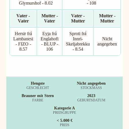
Glymurshof - 8.02
- 108
Vater -
Mutter -
Vater -
Mutter -
Vater
Vater
Mutter
Mutter
Hersir frá
Eyja frá
Sproti frá
Lambanesi
Englahofi
Innri-
Nicht
- FIZO -
- BLUP -
Skeljabrekku
angegeben
8.57
106
- 8.54
Hengste
Nicht angegeben
GESCHLECHT
STOCKMASS
Brauner mit Stern
2023
FARBE
GEBURTSDATUM
Kategorie A
PREISGRUPPE
< 5.000 €
PREIS