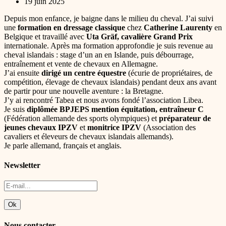
19 juin 2025
Depuis mon enfance, je baigne dans le milieu du cheval. J’ai suivi
une
formation en dressage classique
chez
Catherine Laurenty
en
Belgique et travaillé avec
Uta Gräf, cavalière Grand Prix
internationale. Après ma formation approfondie je suis revenue au
cheval islandais : stage d’un an en Islande, puis débourrage,
entraînement et vente de chevaux en Allemagne.
J’ai ensuite
dirigé un centre équestre
(écurie de propriétaires, de
compétition, élevage de chevaux islandais) pendant deux ans avant
de partir pour une nouvelle aventure : la Bretagne.
J’y ai rencontré Tabea et nous avons fondé l’association Libea.
Je suis
diplômée BPJEPS mention équitation, entraîneur C
(Fédération allemande des sports olympiques) et
préparateur de
jeunes chevaux IPZV
et
monitrice IPZV
(Association des
cavaliers et éleveurs de chevaux islandais allemands).
Je parle allemand, français et anglais.
Newsletter
Nous contacter