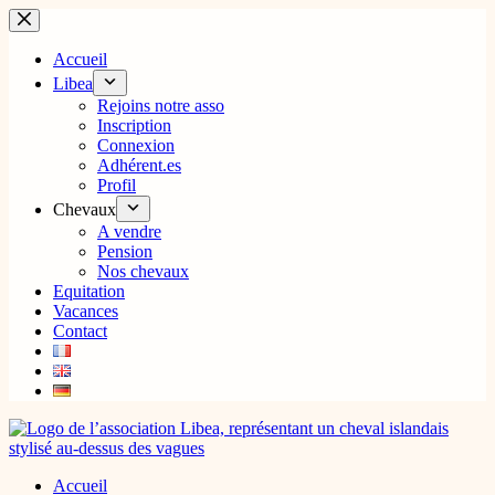
Passer
au
contenu
Accueil
Libea
Rejoins notre asso
Inscription
Connexion
Adhérent.es
Profil
Chevaux
A vendre
Pension
Nos chevaux
Equitation
Vacances
Contact
Accueil