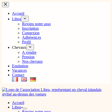
Passer
au
contenu
Accueil
Libea
Rejoins notre asso
Inscription
Connexion
Adhérent.es
Profil
Chevaux
A vendre
Pension
Nos chevaux
Equitation
Vacances
Contact
Accueil
Libea
Rejoins notre asso