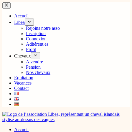
Passer
au
contenu
Accueil
Libea
Rejoins notre asso
Inscription
Connexion
Adhérent.es
Profil
Chevaux
A vendre
Pension
Nos chevaux
Equitation
Vacances
Contact
Accueil